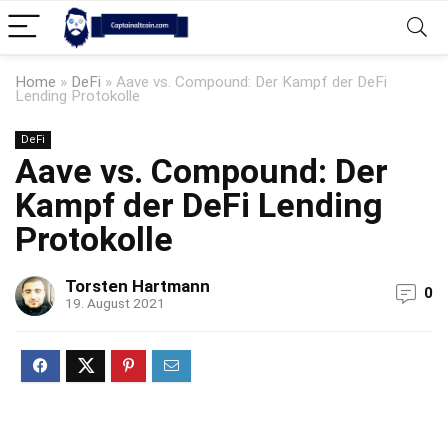
Home
»
DeFi
»
Aave vs. Compound: Der Kampf der DeFi
Lending Protokolle
DeFi
Aave vs. Compound: Der
Kampf der DeFi Lending
Protokolle
Torsten Hartmann
0
19. August 2021