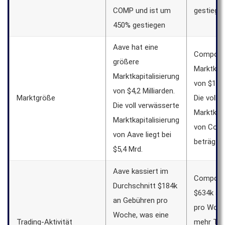
COMP und ist um
gestiege
450% gestiegen
Aave hat eine
Compound
größere
Marktkapi
Marktkapitalisierung
von $1,7 M
von $4,2 Milliarden.
Marktgröße
Die voll 
Die voll verwässerte
Marktkapi
Marktkapitalisierung
von Com
von Aave liegt bei
beträgt 3
$5,4 Mrd.
Aave kassiert im
Compound
Durchschnitt $184k
$634k an
an Gebühren pro
pro Woch
Woche, was eine
Trading-Aktivität
mehr Tra