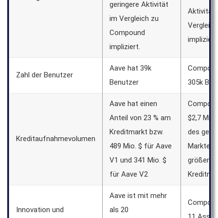
geringere Aktivität
Aktivität
im Vergleich zu
Vergleic
Compound
impliziert
impliziert.
Aave hat 39k
Compoun
Zahl der Benutzer
Benutzer
305k Ben
Aave hat einen
Compoun
Anteil von 23 % am
$2,7 Mrd.
Kreditmarkt bzw.
des ges
Kreditaufnahmevolumen
489 Mio. $ für Aave
Marktes 
V1 und 341 Mio. $
größeren
für Aave V2
Kreditmar
Aave ist mit mehr
Compound
Innovation und
als 20
11 Asset