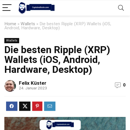
Home
»
Wallets
»
Die besten Ripple (XRP) Wallets (iOS,
Android, Hardware, Desktop)
Wallets
Die besten Ripple (XRP)
Wallets (iOS, Android,
Hardware, Desktop)
Felix Küster
0
24. Januar 2023