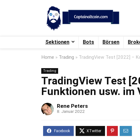
Sektionen
Bots
Börsen
Brok
Home
»
Trading
»
TradingView Test [2022] – Ko
Trading
TradingView Test [2
Funktionen usw. im 
Rene Peters
8. Januar 2022