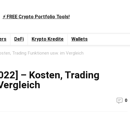
⚡️ FREE Crypto Portfolio Tools!
ers
DeFi
Krypto Kredite
Wallets
sten, Trading Funktionen usw. im Vergleich
022] – Kosten, Trading
Vergleich
0