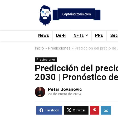
News
De-Fi
NFTs
PRs
Sec
Inicio
»
Predicciones
»
Predicción del precio de
Predicciones
Predicción del preci
2030 | Pronóstico de
Petar Jovanović
23 de enero de 2024