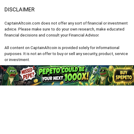
DISCLAIMER
CaptainAltcoin.com does not offer any sort of financial or investment
advice. Please make sure to do your own research, make educated
financial decisions and consult your Financial Advisor.
All content on CaptainAltcoin is provided solely for informational
purposes. It is not an offer to buy or sell any security, product, service
or investment.
CaptainAltcoin.com 2026 - All Rights Reserved
English
(
Inglés
)
Deutsch
(
Alemán
)
Français
(
Francés
)
Italiano
Nederlands
(
Holandés
)
polski
(
Polaco
)
Español
Türkçe
(
Turco
)