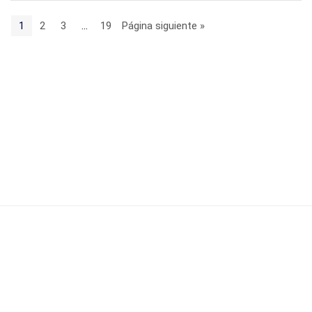
1
2
3
…
19
Página siguiente »