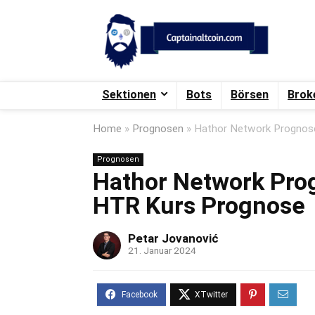
Sektionen
Bots
Börsen
Brok
Home
»
Prognosen
»
Hathor Network Prognos
Prognosen
Hathor Network Pro
HTR Kurs Prognose
Petar Jovanović
21. Januar 2024