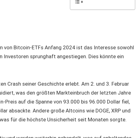
von Bitcoin-ETFs Anfang 2024 ist das Interesse sowohl
len Investoren sprunghaft angestiegen. Dies könnte ein
en Crash seiner Geschichte erlebt. Am 2. und 3. Februar
quidiert, was den größten Markteinbruch der letzten Jahre
in-Preis auf die Spanne von 93.000 bis 96.000 Dollar fiel,
llar absackte. Andere große Altcoins wie DOGE, XRP und
 was für die höchste Unsicherheit seit Monaten sorgte.
ktiv und werden weiterhin gehandelt, was auf anhaltendes