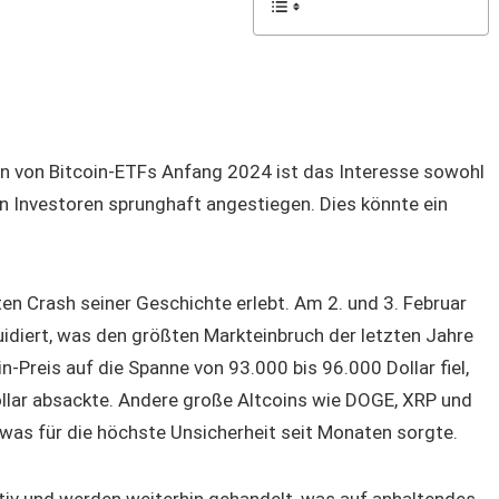
von Bitcoin-ETFs Anfang 2024 ist das Interesse sowohl
len Investoren sprunghaft angestiegen. Dies könnte ein
en Crash seiner Geschichte erlebt. Am 2. und 3. Februar
quidiert, was den größten Markteinbruch der letzten Jahre
in-Preis auf die Spanne von 93.000 bis 96.000 Dollar fiel,
llar absackte. Andere große Altcoins wie DOGE, XRP und
 was für die höchste Unsicherheit seit Monaten sorgte.
ktiv und werden weiterhin gehandelt, was auf anhaltendes