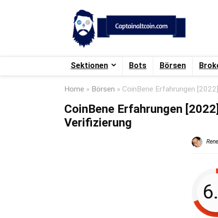
Sektionen
Bots
Börsen
Brok
Home
»
Börsen
»
CoinBene Erfahrungen [2022] 
CoinBene Erfahrungen [2022]
Verifizierung
Rene
6