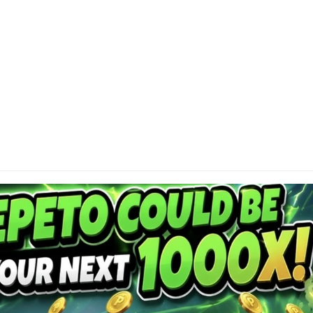
DI
Cap
or 
res
con