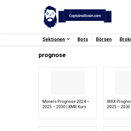
Sektionen
Bots
Börsen
Brok
prognose
Monero Prognose 2024 –
WAX Prognos
2025 – 2030 | XMR Kurs
2025 – 2030
Prognose
Prognose