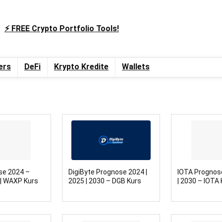
⚡️ FREE Crypto Portfolio Tools!
ers
DeFi
Krypto Kredite
Wallets
e 2024 –
DigiByte Prognose 2024 |
IOTA Prognose
 | WAXP Kurs
2025 | 2030 – DGB Kurs
| 2030 – IOTA
Prognose
Prognose