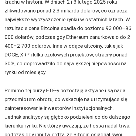
krachu w historii. W dniach 2 i 3 lutego 2025 roku
zlikwidowano ponad 2,3 miliarda dolarów, co oznacza
największe wyczyszczenie rynku w ostatnich latach. W
rezultacie cena Bitcoina spadła do poziomu 93 000–96
000 dolarów, podczas gdy Ethereum zanurkowało do 2
400–2 700 dolarów. Inne wiodące altcoiny, takie jak
DOGE, XRP i kilka czołowych projektów, straciły ponad
30%, co doprowadziło do największej niepewności na
rynku od miesięcy.
Pomimo tej burzy ETF-y pozostają aktywne i są nadal
przedmiotem obrotu, co wskazuje na utrzymujące się
zainteresowanie inwestorów instytucjonalnych.
Jednak analitycy są głęboko podzieleni co do dalszego
kierunku rynku. Niektórzy uważają, że hossa nadal trwa,
podczas gdy inni twierdzą, że Bitcoin osiągnął swój