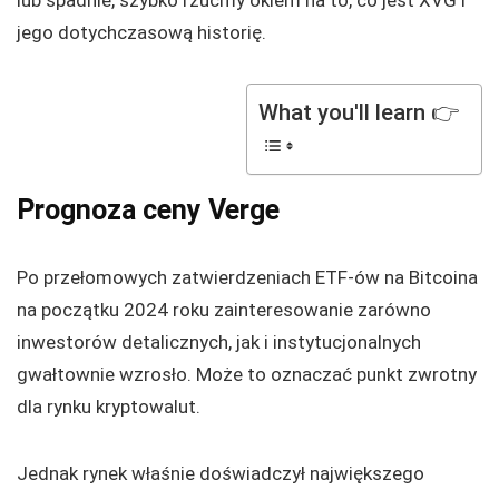
lub spadnie, szybko rzućmy okiem na to, co jest XVG i
jego dotychczasową historię.
What you'll learn 👉
Prognoza ceny Verge
Po przełomowych zatwierdzeniach ETF-ów na Bitcoina
na początku 2024 roku zainteresowanie zarówno
inwestorów detalicznych, jak i instytucjonalnych
gwałtownie wzrosło. Może to oznaczać punkt zwrotny
dla rynku kryptowalut.
Jednak rynek właśnie doświadczył największego