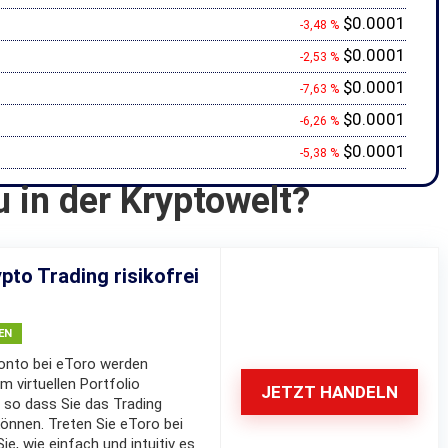
$0.0001
-3,48 %
$0.0001
-2,53 %
$0.0001
-7,63 %
$0.0001
-6,26 %
$0.0001
-5,38 %
u in der Kryptowelt?
pto Trading risikofrei
EN
nto bei eToro werden
m virtuellen Portfolio
JETZT HANDELN
 so dass Sie das Trading
können. Treten Sie eToro bei
e, wie einfach und intuitiv es