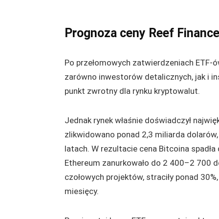
Prognoza ceny Reef Financ
Po przełomowych zatwierdzeniach ETF-ów
zarówno inwestorów detalicznych, jak i 
punkt zwrotny dla rynku kryptowalut.
Jednak rynek właśnie doświadczył najwięk
zlikwidowano ponad 2,3 miliarda dolarów
latach. W rezultacie cena Bitcoina spad
Ethereum zanurkowało do 2 400–2 700 dola
czołowych projektów, straciły ponad 30%,
miesięcy.