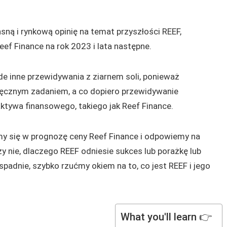
ną i rynkową opinię na temat przyszłości REEF,
f Finance na rok 2023 i lata następne.
de inne przewidywania z ziarnem soli, ponieważ
ięcznym zadaniem, a co dopiero przewidywanie
tywa finansowego, takiego jak Reef Finance.
my się w prognozę ceny Reef Finance i odpowiemy na
zy nie, dlaczego REEF odniesie sukces lub porażkę lub
padnie, szybko rzućmy okiem na to, co jest REEF i jego
What you'll learn 👉