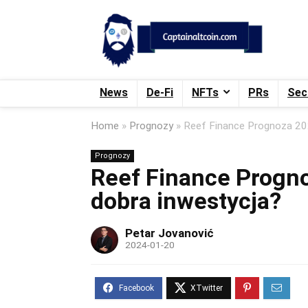
News
De-Fi
NFTs
PRs
Sec
Home
»
Prognozy
»
Reef Finance Prognoza 20
Prognozy
Reef Finance Progno
dobra inwestycja?
Petar Jovanović
2024-01-20