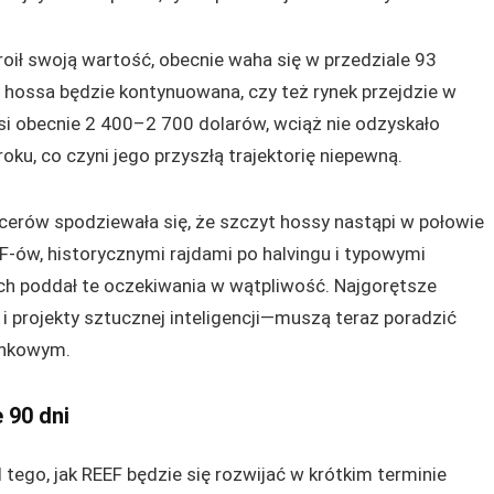
troił swoją wartość, obecnie waha się w przedziale 93
 hossa będzie kontynuowana, czy też rynek przejdzie w
si obecnie 2 400–2 700 dolarów, wciąż nie odzyskało
u, co czyni jego przyszłą trajektorię niepewną.
cerów spodziewała się, że szczyt hossy nastąpi w połowie
-ów, historycznymi rajdami po halvingu i typowymi
ach poddał te oczekiwania w wątpliwość. Najgorętsze
 projekty sztucznej inteligencji—muszą teraz poradzić
ynkowym.
e 90 dni
 tego, jak REEF będzie się rozwijać w krótkim terminie