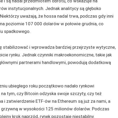
e i są nadal przedmiotem obrotu, co wskazuje na
ów instytucjonalnych. Jednak analitycy są głęboko
 Niektórzy uważają, że hossa nadal trwa, podczas gdy inni
t na poziomie 107 000 dolarów w połowie grudnia, co
ndu spadkowego.
ę stabilizować i wprowadza bardziej przejrzyste wytyczne,
bicie rynku. Jednak czynniki makroekonomiczne, takie jak
 głównymi partnerami handlowymi, powodują dodatkową
zniu ubiegłego roku początkowo nadało rynkowi
 na tym, czy Bitcoin odzyska swoje szczyty, czy też
na i zatwierdzenie ETF-ów na Ethereum są już za nami, a
EC grzywną w wysokości 125 milionów dolarów. Podczas
lejny krok naprzód, rynek pozostaje niestabilny.