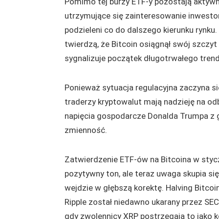
Pomimo tej burzy ETF-y pozostają aktywn
utrzymujące się zainteresowanie inwestor
podzieleni co do dalszego kierunku rynku.
twierdzą, że Bitcoin osiągnął swój szczy
sygnalizuje początek długotrwałego tre
Ponieważ sytuacja regulacyjna zaczyna si
traderzy kryptowalut mają nadzieję na od
napięcia gospodarcze Donalda Trumpa z
zmienność.
Zatwierdzenie ETF-ów na Bitcoina w styc
pozytywny ton, ale teraz uwaga skupia się
wejdzie w głębszą korektę. Halving Bitcoi
Ripple został niedawno ukarany przez S
gdy zwolennicy XRP postrzegają to jako ko