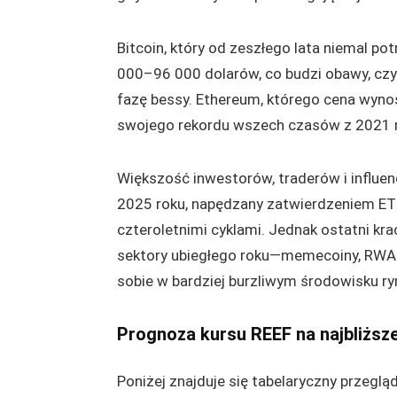
Bitcoin, który od zeszłego lata niemal po
000–96 000 dolarów, co budzi obawy, czy
fazę bessy. Ethereum, którego cena wyno
swojego rekordu wszech czasów z 2021 rok
Większość inwestorów, traderów i influen
2025 roku, napędzany zatwierdzeniem ETF
czteroletnimi cyklami. Jednak ostatni kr
sektory ubiegłego roku—memecoiny, RWA i
sobie w bardziej burzliwym środowisku r
Prognoza kursu REEF na najbliższ
Poniżej znajduje się tabelaryczny przegląd