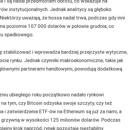
e i są nadal przedmiotem obrotu, co wskazuje na
ów instytucjonalnych. Jednak analitycy są głęboko
 Niektórzy uważają, że hossa nadal trwa, podczas gdy inni
t na poziomie 107 000 dolarów w połowie grudnia, co
ndu spadkowego.
ę stabilizować i wprowadza bardziej przejrzyste wytyczne,
bicie rynku. Jednak czynniki makroekonomiczne, takie jak
 głównymi partnerami handlowymi, powodują dodatkową
zniu ubiegłego roku początkowo nadało rynkowi
 na tym, czy Bitcoin odzyska swoje szczyty, czy też
na i zatwierdzenie ETF-ów na Ethereum są już za nami, a
EC grzywną w wysokości 125 milionów dolarów. Podczas
lejny krok naprzód, rynek pozostaje niestabilny.