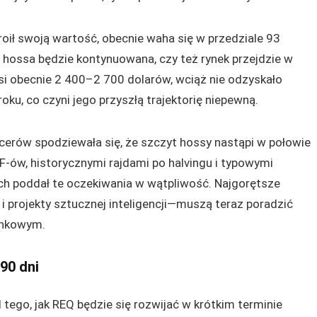
troił swoją wartość, obecnie waha się w przedziale 93
 hossa będzie kontynuowana, czy też rynek przejdzie w
si obecnie 2 400–2 700 dolarów, wciąż nie odzyskało
u, co czyni jego przyszłą trajektorię niepewną.
cerów spodziewała się, że szczyt hossy nastąpi w połowie
-ów, historycznymi rajdami po halvingu i typowymi
ach poddał te oczekiwania w wątpliwość. Najgorętsze
 projekty sztucznej inteligencji—muszą teraz poradzić
ynkowym.
 90 dni
d tego, jak REQ będzie się rozwijać w krótkim terminie