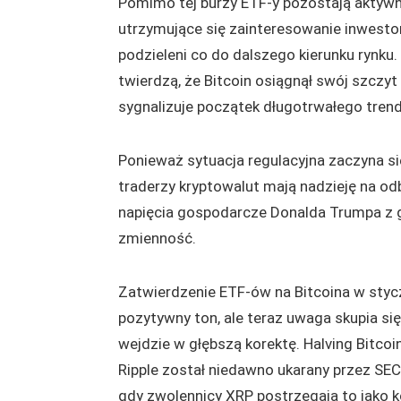
Pomimo tej burzy ETF-y pozostają aktywn
utrzymujące się zainteresowanie inwestor
podzieleni co do dalszego kierunku rynku.
twierdzą, że Bitcoin osiągnął swój szczy
sygnalizuje początek długotrwałego tre
Ponieważ sytuacja regulacyjna zaczyna si
traderzy kryptowalut mają nadzieję na od
napięcia gospodarcze Donalda Trumpa z
zmienność.
Zatwierdzenie ETF-ów na Bitcoina w styc
pozytywny ton, ale teraz uwaga skupia się
wejdzie w głębszą korektę. Halving Bitcoi
Ripple został niedawno ukarany przez S
gdy zwolennicy XRP postrzegają to jako ko