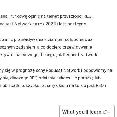
ną i rynkową opinię na temat przyszłości REQ,
quest Network na rok 2023 i lata następne.
de inne przewidywania z ziarnem soli, ponieważ
ięcznym zadaniem, a co dopiero przewidywanie
ktywa finansowego, takiego jak Request Network.
my się w prognozę ceny Request Network i odpowiemy na
zy nie, dlaczego REQ odniesie sukces lub porażkę lub
ub spadnie, szybko rzućmy okiem na to, co jest REQ i
What you'll learn 👉