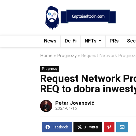
News
De-Fi
NFTs
PRs
Sec
Home
»
Prognozy
»
Request Network Prognoza
Prognozy
Request Network Pr
REQ to dobra inwest
Petar Jovanović
2024-01-16