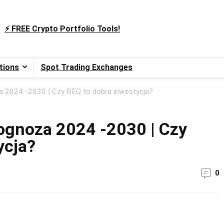
⚡️ FREE Crypto Portfolio Tools!
tions
Spot Trading Exchanges
 2024 -2030 | Czy REQ to dobra inwestycja?
ognoza 2024 -2030 | Czy
ycja?
0