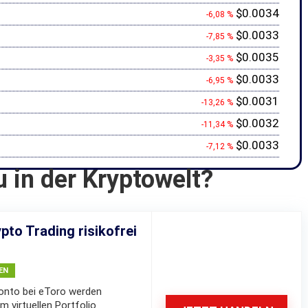
$0.0034
-6,08 %
$0.0033
-7,85 %
$0.0035
-3,35 %
$0.0033
-6,95 %
$0.0031
-13,26 %
$0.0032
-11,34 %
$0.0033
-7,12 %
u in der Kryptowelt?
pto Trading risikofrei
EN
nto bei eToro werden
m virtuellen Portfolio