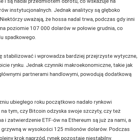
e i są nadal przedmiotem obrotu, co wskazuje na
ów instytucjonalnych. Jednak analitycy są głęboko
 Niektórzy uważają, że hossa nadal trwa, podczas gdy inni
t na poziomie 107 000 dolarów w połowie grudnia, co
ndu spadkowego.
ę stabilizować i wprowadza bardziej przejrzyste wytyczne,
bicie rynku. Jednak czynniki makroekonomiczne, takie jak
 głównymi partnerami handlowymi, powodują dodatkową
zniu ubiegłego roku początkowo nadało rynkowi
 na tym, czy Bitcoin odzyska swoje szczyty, czy też
na i zatwierdzenie ETF-ów na Ethereum są już za nami, a
EC grzywną w wysokości 125 milionów dolarów. Podczas
lejny krok naprzód, rynek pozostaje niestabilny.