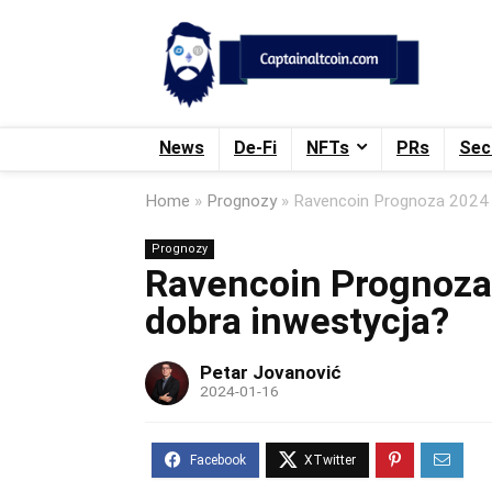
News
De-Fi
NFTs
PRs
Sec
Home
»
Prognozy
»
Ravencoin Prognoza 2024 
Prognozy
Ravencoin Prognoza
dobra inwestycja?
Petar Jovanović
2024-01-16