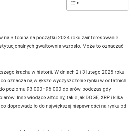
 na Bitcoina na początku 2024 roku zainteresowanie
instytucjonalnych gwałtownie wzrosło. Może to oznaczać
szego krachu w historii. W dniach 2 i 3 lutego 2025 roku
, co oznacza największe wyczyszczenie rynku w ostatnich
ła do poziomu 93 000–96 000 dolarów, podczas gdy
rów. Inne wiodące altcoiny, takie jak DOGE, XRP i kilka
 co doprowadziło do największej niepewności na rynku od