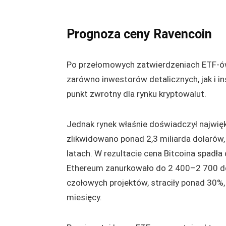
Prognoza ceny Ravencoin
Po przełomowych zatwierdzeniach ETF-ów
zarówno inwestorów detalicznych, jak i 
punkt zwrotny dla rynku kryptowalut.
Jednak rynek właśnie doświadczył najwięk
zlikwidowano ponad 2,3 miliarda dolarów
latach. W rezultacie cena Bitcoina spad
Ethereum zanurkowało do 2 400–2 700 dola
czołowych projektów, straciły ponad 30%,
miesięcy.