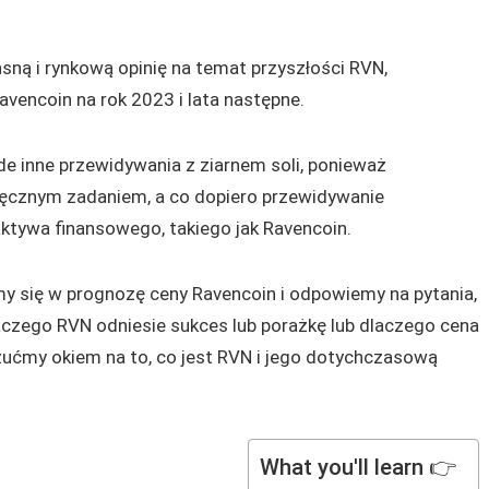
ną i rynkową opinię na temat przyszłości RVN,
vencoin na rok 2023 i lata następne.
de inne przewidywania z ziarnem soli, ponieważ
ięcznym zadaniem, a co dopiero przewidywanie
tywa finansowego, takiego jak Ravencoin.
my się w prognozę ceny Ravencoin i odpowiemy na pytania,
laczego RVN odniesie sukces lub porażkę lub dlaczego cena
zućmy okiem na to, co jest RVN i jego dotychczasową
What you'll learn 👉