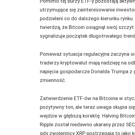
Pomimo tej burzy ETF-y pozostają aktywn
utrzymujące się zainteresowanie inwestor
podzieleni co do dalszego kierunku rynku.
twierdzą, że Bitcoin osiągnął swój szczy
sygnalizuje początek długotrwałego tre
Ponieważ sytuacja regulacyjna zaczyna si
traderzy kryptowalut mają nadzieję na od
napięcia gospodarcze Donalda Trumpa z
zmienność.
Zatwierdzenie ETF-ów na Bitcoina w styc
pozytywny ton, ale teraz uwaga skupia się
wejdzie w głębszą korektę. Halving Bitcoi
Ripple został niedawno ukarany przez S
gdy zwolennicy XRP postrzegają to jako ko