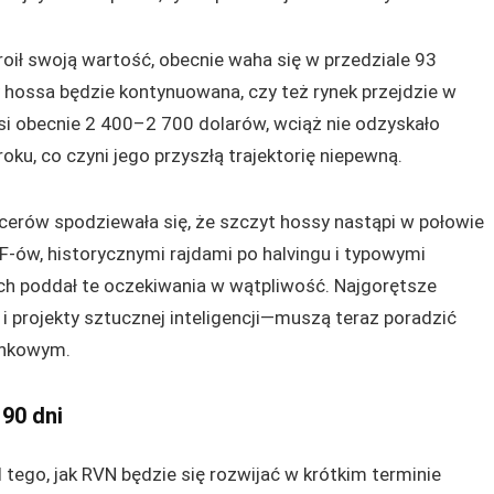
troił swoją wartość, obecnie waha się w przedziale 93
 hossa będzie kontynuowana, czy też rynek przejdzie w
si obecnie 2 400–2 700 dolarów, wciąż nie odzyskało
u, co czyni jego przyszłą trajektorię niepewną.
cerów spodziewała się, że szczyt hossy nastąpi w połowie
-ów, historycznymi rajdami po halvingu i typowymi
ach poddał te oczekiwania w wątpliwość. Najgorętsze
 projekty sztucznej inteligencji—muszą teraz poradzić
ynkowym.
 90 dni
d tego, jak RVN będzie się rozwijać w krótkim terminie