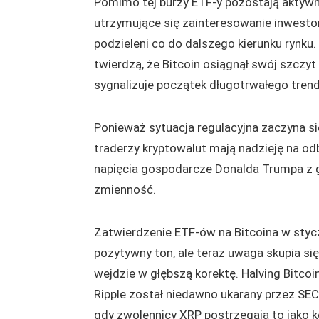
Pomimo tej burzy ETF-y pozostają aktywn
utrzymujące się zainteresowanie inwestor
podzieleni co do dalszego kierunku rynku.
twierdzą, że Bitcoin osiągnął swój szczy
sygnalizuje początek długotrwałego tre
Ponieważ sytuacja regulacyjna zaczyna si
traderzy kryptowalut mają nadzieję na od
napięcia gospodarcze Donalda Trumpa z
zmienność.
Zatwierdzenie ETF-ów na Bitcoina w styc
pozytywny ton, ale teraz uwaga skupia się
wejdzie w głębszą korektę. Halving Bitcoi
Ripple został niedawno ukarany przez S
gdy zwolennicy XRP postrzegają to jako ko