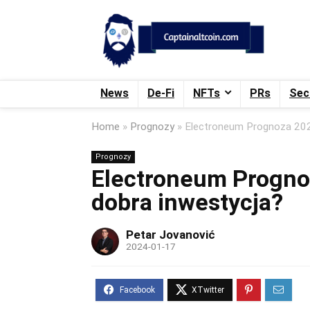
News
De-Fi
NFTs
PRs
Sec
Home
»
Prognozy
»
Electroneum Prognoza 202
Prognozy
Electroneum Progno
dobra inwestycja?
Petar Jovanović
2024-01-17