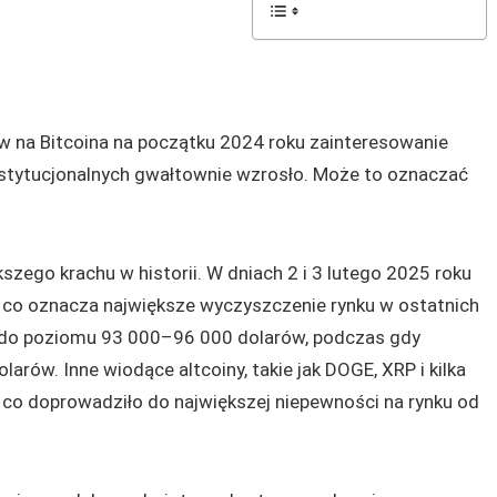
 na Bitcoina na początku 2024 roku zainteresowanie
instytucjonalnych gwałtownie wzrosło. Może to oznaczać
szego krachu w historii. W dniach 2 i 3 lutego 2025 roku
, co oznacza największe wyczyszczenie rynku w ostatnich
ła do poziomu 93 000–96 000 dolarów, podczas gdy
rów. Inne wiodące altcoiny, takie jak DOGE, XRP i kilka
 co doprowadziło do największej niepewności na rynku od