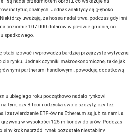
e i są nadal przedmiotem obrotu, co wskazuje na
ów instytucjonalnych. Jednak analitycy są głęboko
 Niektórzy uważają, że hossa nadal trwa, podczas gdy inni
t na poziomie 107 000 dolarów w połowie grudnia, co
ndu spadkowego.
ę stabilizować i wprowadza bardziej przejrzyste wytyczne,
bicie rynku. Jednak czynniki makroekonomiczne, takie jak
 głównymi partnerami handlowymi, powodują dodatkową
zniu ubiegłego roku początkowo nadało rynkowi
 na tym, czy Bitcoin odzyska swoje szczyty, czy też
na i zatwierdzenie ETF-ów na Ethereum są już za nami, a
EC grzywną w wysokości 125 milionów dolarów. Podczas
lejny krok naprzód, rynek pozostaje niestabilny.