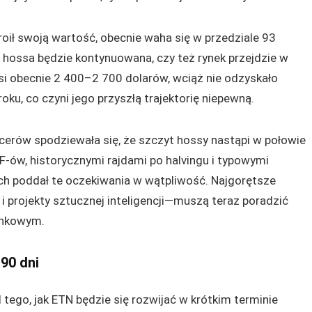
troił swoją wartość, obecnie waha się w przedziale 93
 hossa będzie kontynuowana, czy też rynek przejdzie w
si obecnie 2 400–2 700 dolarów, wciąż nie odzyskało
u, co czyni jego przyszłą trajektorię niepewną.
cerów spodziewała się, że szczyt hossy nastąpi w połowie
-ów, historycznymi rajdami po halvingu i typowymi
ach poddał te oczekiwania w wątpliwość. Najgorętsze
 projekty sztucznej inteligencji—muszą teraz poradzić
ynkowym.
 90 dni
d tego, jak ETN będzie się rozwijać w krótkim terminie