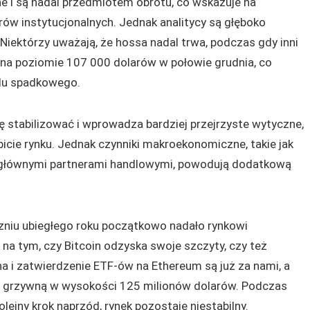
e i są nadal przedmiotem obrotu, co wskazuje na
ów instytucjonalnych. Jednak analitycy są głęboko
 Niektórzy uważają, że hossa nadal trwa, podczas gdy inni
t na poziomie 107 000 dolarów w połowie grudnia, co
ndu spadkowego.
ę stabilizować i wprowadza bardziej przejrzyste wytyczne,
bicie rynku. Jednak czynniki makroekonomiczne, takie jak
 głównymi partnerami handlowymi, powodują dodatkową
zniu ubiegłego roku początkowo nadało rynkowi
 na tym, czy Bitcoin odzyska swoje szczyty, czy też
na i zatwierdzenie ETF-ów na Ethereum są już za nami, a
EC grzywną w wysokości 125 milionów dolarów. Podczas
lejny krok naprzód, rynek pozostaje niestabilny.