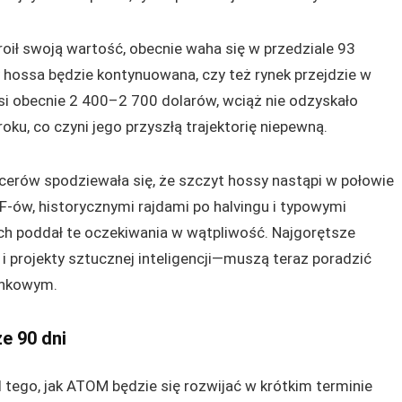
troił swoją wartość, obecnie waha się w przedziale 93
 hossa będzie kontynuowana, czy też rynek przejdzie w
si obecnie 2 400–2 700 dolarów, wciąż nie odzyskało
u, co czyni jego przyszłą trajektorię niepewną.
cerów spodziewała się, że szczyt hossy nastąpi w połowie
-ów, historycznymi rajdami po halvingu i typowymi
ach poddał te oczekiwania w wątpliwość. Najgorętsze
 projekty sztucznej inteligencji—muszą teraz poradzić
ynkowym.
e 90 dni
d tego, jak ATOM będzie się rozwijać w krótkim terminie