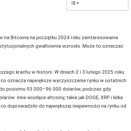
 na Bitcoina na początku 2024 roku zainteresowanie
instytucjonalnych gwałtownie wzrosło. Może to oznaczać
szego krachu w historii. W dniach 2 i 3 lutego 2025 roku
, co oznacza największe wyczyszczenie rynku w ostatnich
ła do poziomu 93 000–96 000 dolarów, podczas gdy
rów. Inne wiodące altcoiny, takie jak DOGE, XRP i kilka
 co doprowadziło do największej niepewności na rynku od