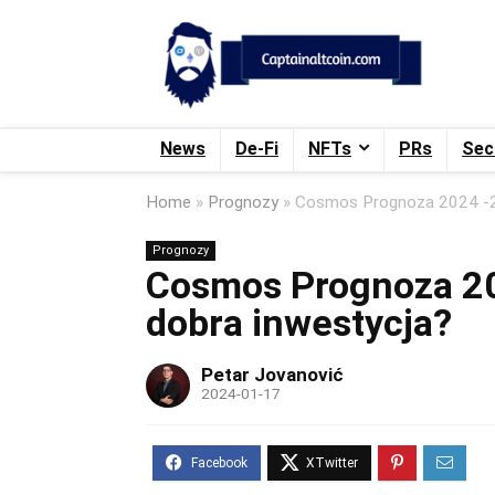
News
De-Fi
NFTs
PRs
Sec
Home
»
Prognozy
»
Cosmos Prognoza 2024 -2
Prognozy
Cosmos Prognoza 20
dobra inwestycja?
Petar Jovanović
2024-01-17