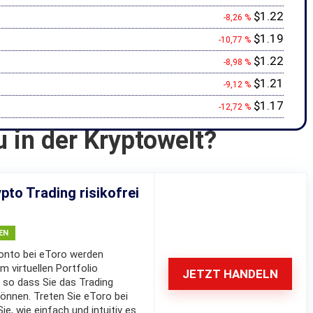
$1.22
-8,26 %
$1.19
-10,77 %
$1.22
-8,98 %
$1.21
-9,12 %
$1.17
-12,72 %
u in der Kryptowelt?
pto Trading risikofrei
EN
nto bei eToro werden
m virtuellen Portfolio
JETZT HANDELN
 so dass Sie das Trading
können. Treten Sie eToro bei
e, wie einfach und intuitiv es