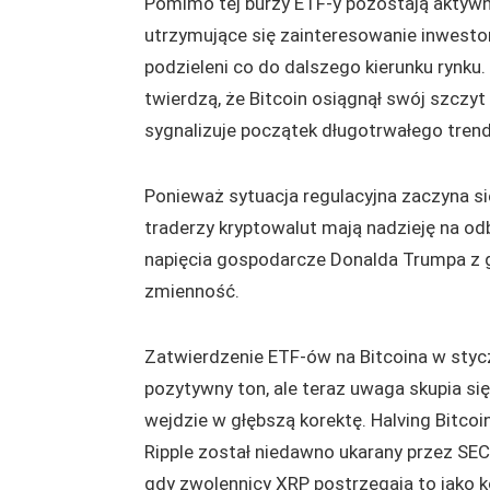
Pomimo tej burzy ETF-y pozostają aktywn
utrzymujące się zainteresowanie inwestor
podzieleni co do dalszego kierunku rynku.
twierdzą, że Bitcoin osiągnął swój szczy
sygnalizuje początek długotrwałego tre
Ponieważ sytuacja regulacyjna zaczyna si
traderzy kryptowalut mają nadzieję na od
napięcia gospodarcze Donalda Trumpa z
zmienność.
Zatwierdzenie ETF-ów na Bitcoina w styc
pozytywny ton, ale teraz uwaga skupia się
wejdzie w głębszą korektę. Halving Bitcoi
Ripple został niedawno ukarany przez S
gdy zwolennicy XRP postrzegają to jako ko