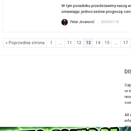
W tym poradniku przedstawimy naszą wła
omawiając jednocześnie prognozę ceny C
Petar Jovanović
2024-01-16
« Poprzednia strona
1
…
11
12
13
14
15
…
17
DI
Cap
or 
res
con
All
inf
any