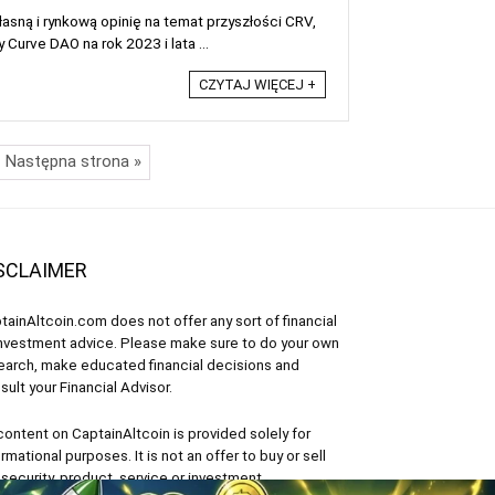
sną i rynkową opinię na temat przyszłości CRV,
urve DAO na rok 2023 i lata ...
CZYTAJ WIĘCEJ +
Następna strona »
SCLAIMER
tainAltcoin.com does not offer any sort of financial
investment advice. Please make sure to do your own
earch, make educated financial decisions and
sult your Financial Advisor.
 content on CaptainAltcoin is provided solely for
ormational purposes. It is not an offer to buy or sell
 security, product, service or investment.