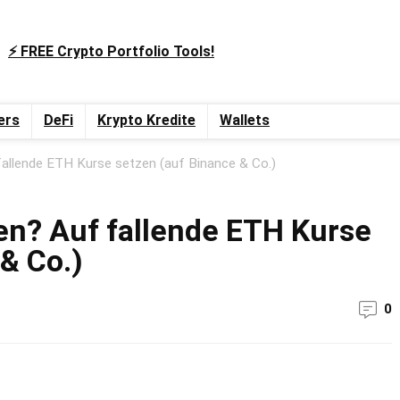
⚡️ FREE Crypto Portfolio Tools!
ers
DeFi
Krypto Kredite
Wallets
allende ETH Kurse setzen (auf Binance & Co.)
en? Auf fallende ETH Kurse
& Co.)
0