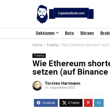
Sektionen
Bots
Börsen
Brok
Home
»
Trading
»
Wie Ethereum shorten? Auf f
Trading
Wie Ethereum short
setzen (auf Binance 
Torsten Hartmann
11. September 2021