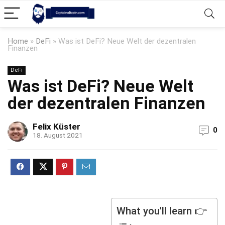
Home
»
DeFi
»
Was ist DeFi? Neue Welt der dezentralen
Finanzen
DeFi
Was ist DeFi? Neue Welt
der dezentralen Finanzen
Felix Küster
0
18. August 2021
What you'll learn 👉