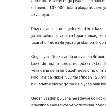
durumda. Bazıları boğa piyasasının hâlâ dev
ortasında 107.000 dolara ulaşarak zirve yap
savunuyor.
Düzenleyici ortamın giderek istikrar kaza
yatırımcılarını piyasanın toparlanacağı ko
ticaret ortaklarıyla yaşadığı ekonomik geri
Geçen yılın Ocak ayında onaylanan Bitcoin 
kazandırmıştı, ancak şimdi odak noktası Bi
veya daha derin bir düzeltmeye girip girme
kaldı, ayrıca Ripple, SEC tarafından 125 mi
bir ilerleme olarak görse de piyasa hâlâ kı
Geçen yazdan bu yana neredeyse üç kat d
aralığında seyrediyor ve yatırımcılar boğ