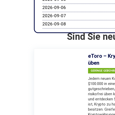
2026-09-06
2026-09-07
2026-09-08
Sind Sie ne
eToro – Kry
üben
GERINGE GEBÜHR
Jedem neuen Ko
$100.000 in eine
gutgeschrieben,
risikofrei üben 
und entdecken Si
ist, Krypto zu h
besitzen. Greif
Kryptowährunge