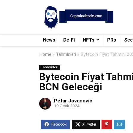
News
De-Fi
NFTs
PRs
Sec
Home
»
Tahminleri
»
Bytecoin Fiyat Tahmini 2
Tahminleri
Bytecoin Fiyat Tahm
BCN Geleceği
Petar Jovanović
19 Ocak 2024