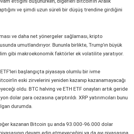
am ettiğini düşünürken, diğerleri Bitcoin’in Aralık
tığını ve şimdi uzun süreli bir düşüş trendine girdiğini
nması ve daha net yönergeler sağlaması, kripto
nusunda umutlandırıyor. Bununla birlikte, Trump’ın büyük
lim gibi makroekonomik faktörler ek volatilite yaratıyor.
ETF’leri başlangıçta piyasaya olumlu bir ivme
tcoin’in eski zirvelerini yeniden kazanıp kazanamayacağı
yeceği oldu. BTC halving ve ETH ETF onayları artık geride
lyon dolar para cezasına çarptırıldı. XRP yatırımcıları bunu
rılgan durumda.
eğer kazanan Bitcoin şu anda 93.000-96.000 dolar
a piyasasının devam edip etmeyeceğini ya da ayı piyasasına