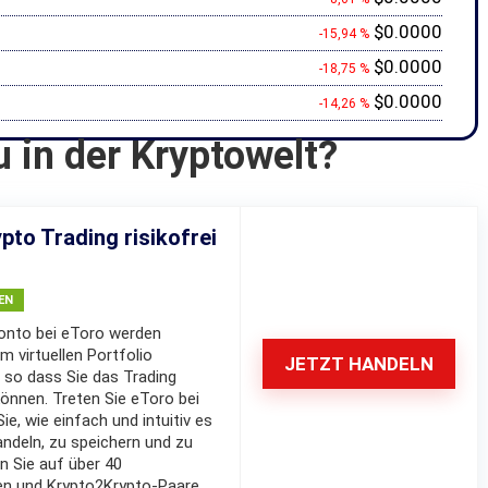
$0.0000
-15,94 %
$0.0000
-18,75 %
$0.0000
-14,26 %
u in der Kryptowelt?
pto Trading risikofrei
EN
nto bei eToro werden
m virtuellen Portfolio
JETZT HANDELN
 so dass Sie das Trading
können. Treten Sie eToro bei
e, wie einfach und intuitiv es
andeln, zu speichern und zu
en Sie auf über 40
n und Krypto2Krypto-Paare