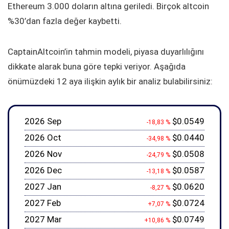
Ethereum 3.000 doların altına geriledi. Birçok altcoin
%30’dan fazla değer kaybetti.
CaptainAltcoin’in tahmin modeli, piyasa duyarlılığını
dikkate alarak buna göre tepki veriyor. Aşağıda
önümüzdeki 12 aya ilişkin aylık bir analiz bulabilirsiniz:
2026 Sep
$0.0549
-18,83 %
2026 Oct
$0.0440
-34,98 %
2026 Nov
$0.0508
-24,79 %
2026 Dec
$0.0587
-13,18 %
2027 Jan
$0.0620
-8,27 %
2027 Feb
$0.0724
+7,07 %
2027 Mar
$0.0749
+10,86 %