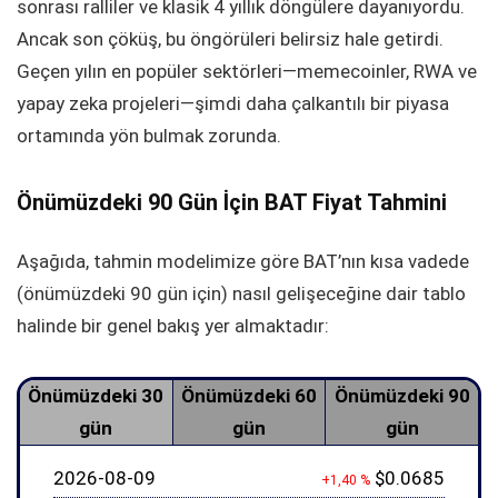
sonrası ralliler ve klasik 4 yıllık döngülere dayanıyordu.
Ancak son çöküş, bu öngörüleri belirsiz hale getirdi.
Geçen yılın en popüler sektörleri—memecoinler, RWA ve
yapay zeka projeleri—şimdi daha çalkantılı bir piyasa
ortamında yön bulmak zorunda.
Önümüzdeki 90 Gün İçin BAT Fiyat Tahmini
Aşağıda, tahmin modelimize göre BAT’nın kısa vadede
(önümüzdeki 90 gün için) nasıl gelişeceğine dair tablo
halinde bir genel bakış yer almaktadır:
Önümüzdeki 30
Önümüzdeki 60
Önümüzdeki 90
gün
gün
gün
2026-08-09
$0.0685
+1,40 %