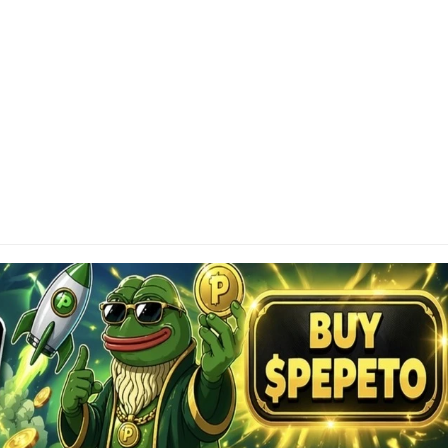
SCLAIMER
tainAltcoin.com does not offer any sort of financial
investment advice. Please make sure to do your own
earch, make educated financial decisions and
sult your Financial Advisor.