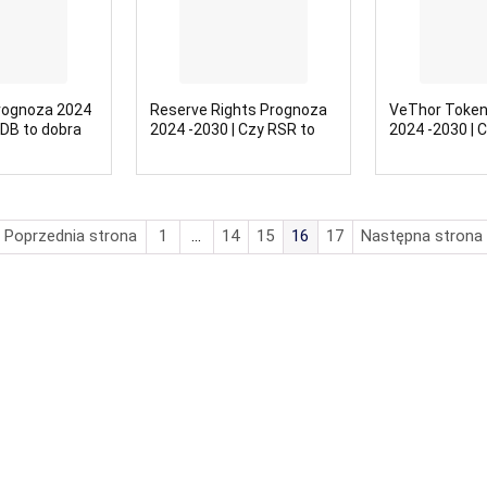
Prognoza 2024
Reserve Rights Prognoza
VeThor Token
XDB to dobra
2024 -2030 | Czy RSR to
2024 -2030 | 
dobra inwestycja?
dobra inwesty
 Poprzednia strona
1
…
14
15
16
17
Następna strona 