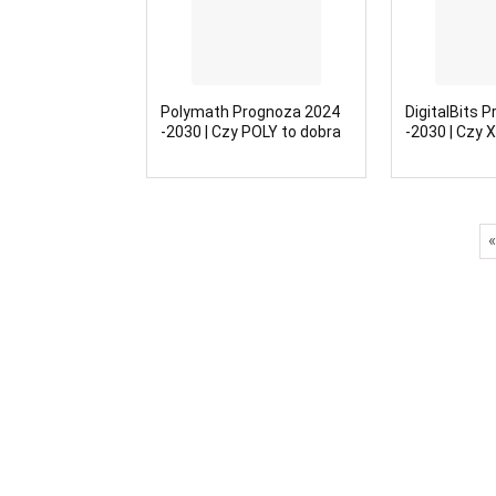
Polymath Prognoza 2024
DigitalBits 
-2030 | Czy POLY to dobra
-2030 | Czy 
inwestycja?
inwestycja?
«