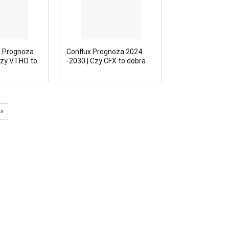
 Prognoza
Conflux Prognoza 2024
Czy VTHO to
-2030 | Czy CFX to dobra
cja?
inwestycja?
»