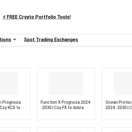
⚡️ FREE Crypto Portfolio Tools!
tions
Spot Trading Exchanges
n Prognoza
Function X Prognoza 2024
Ocean Protoc
 Czy KCS to
-2030 | Czy FX to dobra
2024 -2030 | 
tycja?
inwestycja?
dobra inwesty