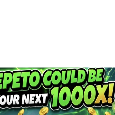
DI
Cap
or 
res
con