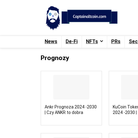
News
De-Fi
NFTs
PRs
Sec
Prognozy
Ankr Prognoza 2024 -2030
KuCoin Toke
| Czy ANKR to dobra
2024 -2030 |
inwestycja?
dobra inwes