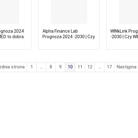
ognoza 2024
Alpha Finance Lab
WINkLink Pro
MED to dobra
Prognoza 2024 -2030 | Czy
-2030 | Czy WI
ALPHA to dobra
inwestycja?
inwestycja?
ednia strona
1
…
8
9
10
11
12
…
17
Następna 