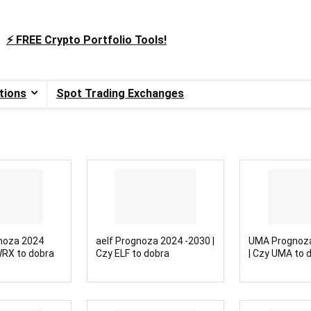
⚡️ FREE Crypto Portfolio Tools!
tions
Spot Trading Exchanges
noza 2024
aelf Prognoza 2024 -2030 |
UMA Prognoza
WRX to dobra
Czy ELF to dobra
| Czy UMA to 
inwestycja?
inwestycja?