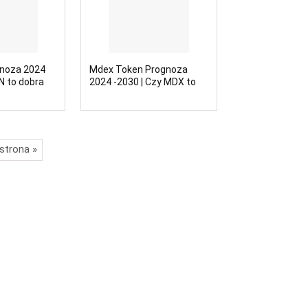
gnoza 2024
Mdex Token Prognoza
N to dobra
2024 -2030 | Czy MDX to
dobra inwestycja?
strona »