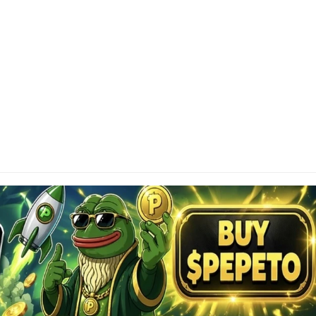
SCLAIMER
tainAltcoin.com does not offer any sort of financial
investment advice. Please make sure to do your own
earch, make educated financial decisions and
sult your Financial Advisor.