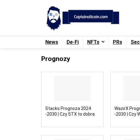
News
De-Fi
NFTs
PRs
Sec
Prognozy
Stacks Prognoza 2024
WazirX Prog
-2030 | Czy STX to dobra
-2030 | Czy 
inwestycja?
inwestycja?