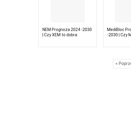
NEM Prognoza 2024 -2030
MediBloc Pr
| Czy XEM to dobra
-2030 | Czy 
inwestycja?
inwestycja?
« Poprz