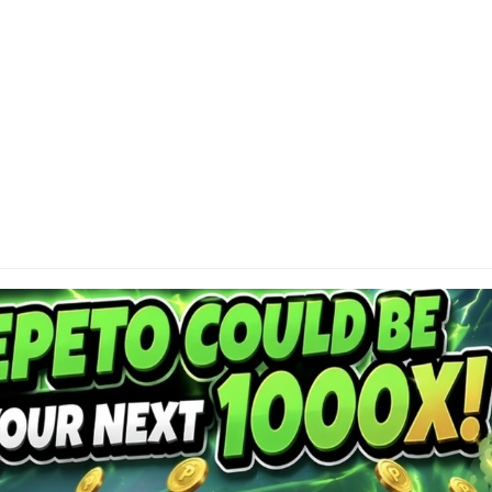
DI
Cap
or 
res
con