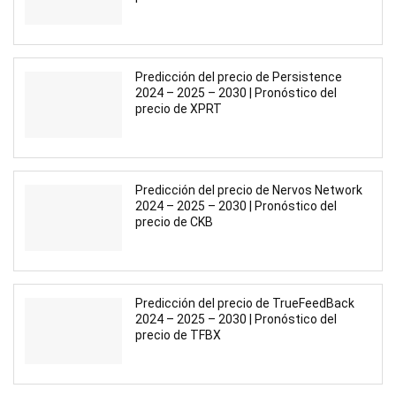
Predicción del precio de Persistence
2024 – 2025 – 2030 | Pronóstico del
precio de XPRT
Predicción del precio de Nervos Network
2024 – 2025 – 2030 | Pronóstico del
precio de CKB
Predicción del precio de TrueFeedBack
2024 – 2025 – 2030 | Pronóstico del
precio de TFBX