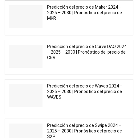
Predicción del precio de Maker 2024 –
2025 – 2030 | Pronóstico del precio de
MKR
Predicción del precio de Curve DAO 2024
– 2025 – 2030 | Pronóstico del precio de
CRV
Predicción del precio de Waves 2024 –
2025 – 2030 | Pronóstico del precio de
WAVES
Predicción del precio de Swipe 2024 –
2025 – 2030 | Pronóstico del precio de
SXP