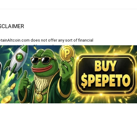
SCLAIMER
tainAltcoin.com does not offer any sort of financial
investment advice. Please make sure to do your own
earch, make educated financial decisions and
sult your Financial Advisor.
 content on CaptainAltcoin is provided solely for
ormational purposes. It is not an offer to buy or sell
 security, product, service or investment.
isch
)
polski
(
Polnisch
)
Español
(
Spanisch
)