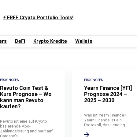
⚡️ FREE Crypto Portfolio Tools!
ers
DeFi
Krypto Kredite
Wallets
PROGNOSEN
PROGNOSEN
Revuto Coin Test &
Yearn Finance [YFI]
Kurs Prognose – Wo
Prognose 2024 –
kann man Revuto
2025 – 2030
kaufen?
Was ist Yearn Finance?
Yearn Finance ist ein
Revuto ist eine auf Krypto
Protokoll, das Lending ...
basierende Abo-
Zahlungslösung und baut auf
Cardano's ...