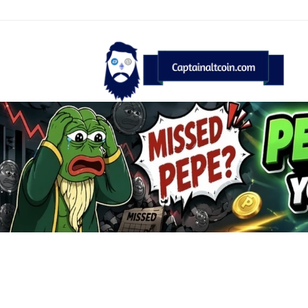
CaptainAltcoin.com 2026 - All Rights Reserved
English
(
Englisch
)
Deutsch
Français
(
F