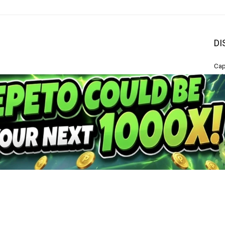
DI
Cap
or 
res
con
All
inf
any
ranzösisch
)
Italiano
(
Italienisch
)
Nederlands
(
Niederländ
Türkçe
(
Türkisch
)