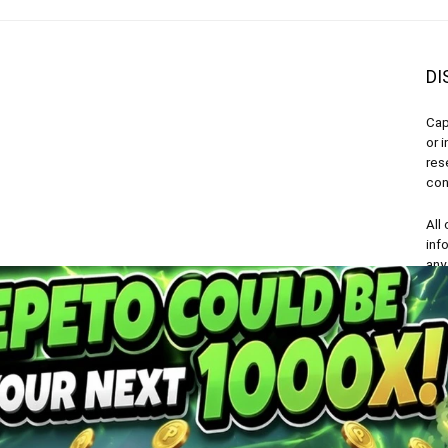
DI
Cap
or 
res
con
All
inf
any
Deutsch