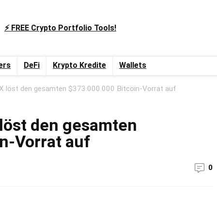
⚡️ FREE Crypto Portfolio Tools!
ers
DeFi
Krypto Kredite
Wallets
X löst den gesamten $373.000.000 Bitcoin-Vorrat auf
 löst den gesamten
n-Vorrat auf
0