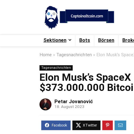
Sektionen
Bots
Börsen
Brok
Home
»
Tagesnachrichten
»
Elon Musk’s Space
Tagesnachrichten
Elon Musk’s SpaceX
$373.000.000 Bitcoi
Petar Jovanović
18. August 2023